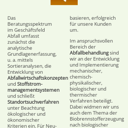
Das
basieren, erfolgreich
Beratungsspektrum
für unsere Kunden
im Geschäftsfeld
um.
Abfall umfasst
Im anspruchsvollen
zunächst die
Bereich der
analytische
Abfallbehandlung
sind
Grundlagenerfassung,
wir an der Entwicklung
u. a. mittels
und Implementierung
Sortieranalysen, die
mechanischer,
Entwicklung von
chemisch-
Abfallwirtschaftskonzepten
physikalischer,
und
Stoffstrom-
biologischer und
managementsystemen
thermischer
und schließt
Verfahren beteiligt.
Standortsuchverfahren
Dabei widmen wir uns
unter Beachtung
auch dem Thema der
ökologischer und
Biobrennstofferzeugung
ökonomischer
nach biologischer
Kriterien ein. Für Neu-