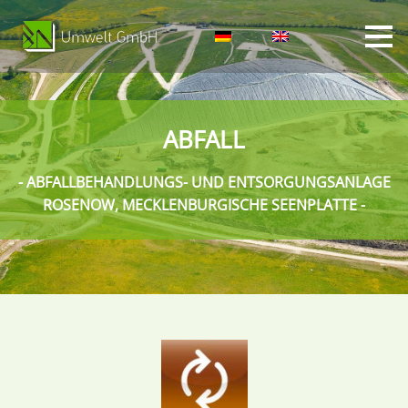
ABFALL
- ABFALLBEHANDLUNGS- UND ENTSORGUNGSANLAGE
ROSENOW, MECKLENBURGISCHE SEENPLATTE -