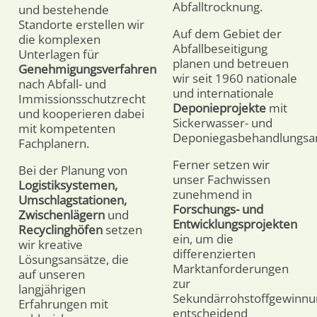
Abfalltrocknung.
und bestehende
Standorte erstellen wir
Auf dem Gebiet der
die komplexen
Abfallbeseitigung
Unterlagen für
planen und betreuen
Genehmigungsverfahren
wir seit 1960 nationale
nach Abfall- und
und internationale
Immissionsschutzrecht
Deponieprojekte
mit
und kooperieren dabei
Sickerwasser- und
mit kompetenten
Deponiegasbehandlungsan
Fachplanern.
Ferner setzen wir
Bei der Planung von
unser Fachwissen
Logistiksystemen,
zunehmend in
Umschlagstationen,
Forschungs- und
Zwischenlägern
und
Entwicklungsprojekten
Recyclinghöfen
setzen
ein, um die
wir kreative
differenzierten
Lösungsansätze, die
Marktanforderungen
auf unseren
zur
langjährigen
Sekundärrohstoffgewinnu
Erfahrungen mit
entscheidend